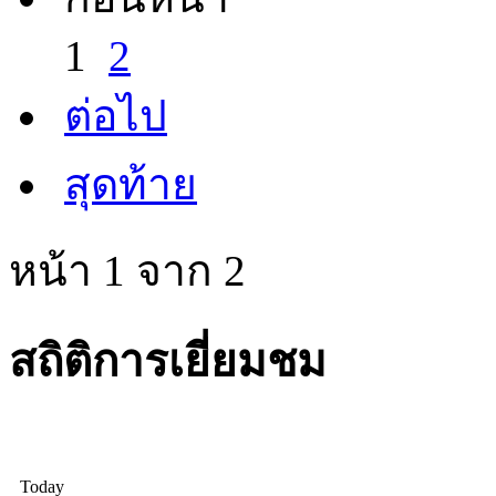
1
2
ต่อไป
สุดท้าย
หน้า 1 จาก 2
สถิติการเยี่ยมชม
Today