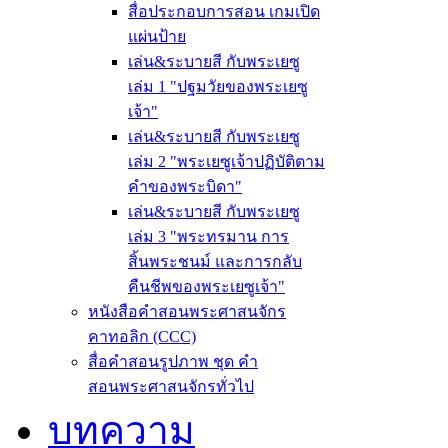
สื่อประกอบการสอน เกมเปิด
แผ่นป้าย
เล่น&ระบายสี กับพระเยซู
เล่ม 1 "ปฐมวัยของพระเยซู
เจ้า"
เล่น&ระบายสี กับพระเยซู
เล่ม 2 "พระเยซูเจ้าปฏิบัติตาม
คำของพระบิดา"
เล่น&ระบายสี กับพระเยซู
เล่ม 3 "พระทรมาน การ
สิ้นพระชนม์ และการกลับ
คืนชีพของพระเยซูเจ้า"
หนังสือคำสอนพระศาสนจักร
คาทอลิก (CCC)
สื่อคำสอนรูปภาพ ชุด คำ
สอนพระศาสนจักรทั่วไป
บทความ