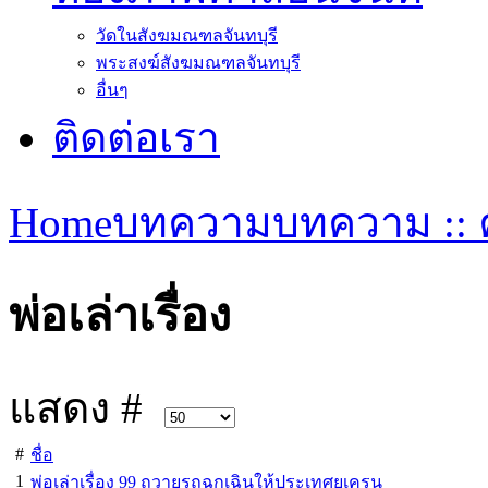
วัดในสังฆมณฑลจันทบุรี
พระสงฆ์สังฆมณฑลจันทบุรี
อื่นๆ
ติดต่อเรา
Home
บทความ
บทความ :: ค
พ่อเล่าเรื่อง
แสดง #
#
ชื่อ
1
พ่อเล่าเรื่อง 99 ถวายรถฉุกเฉินให้ประเทศยูเครน