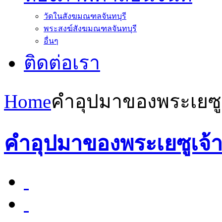
วัดในสังฆมณฑลจันทบุรี
พระสงฆ์สังฆมณฑลจันทบุรี
อื่นๆ
ติดต่อเรา
Home
คำอุปมาของพระเยซูเ
คำอุปมาของพระเยซูเจ้า