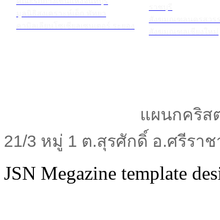
คณะรักกางเขนแห่งจันทบุรี
ราชบุรี
มูลนิธิสงเคราะห์เด็ก พัทยา
สังฆมณฑลนครสวรร
คามิลเลียนโซเชียลเซนเตอร์ ระยอง
สังฆมณฑลเชียงใหม่
แผนกคริสต
21/3 หมู่ 1 ต.สุรศักดิ์ อ.ศรีร
JSN Megazine template de