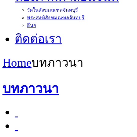
วัดในสังฆมณฑลจันทบุรี
พระสงฆ์สังฆมณฑลจันทบุรี
อื่นๆ
ติดต่อเรา
Home
บทภาวนา
บทภาวนา