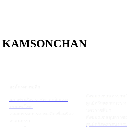
KAMSONCHAN
องค์กรคาทอลิก
สังฆมณฑลนครราชส
สภาพระสังฆราชคาทอลิกแห่ง
ศูนย์คริสตศาสนธร
ประเทศไทย
นครราชสีมา
คณะกรรมการคาทอลิกเพื่อคริสต
สังฆมณฑลอุบลราชธ
ศาสนธรรม
ศูนย์คริสตศาสนธร