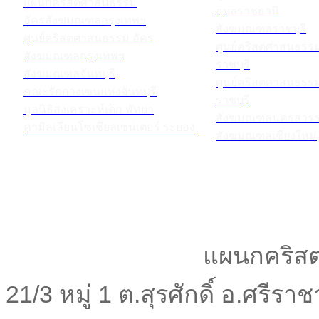
แผนกคริสตศาสนธรรม
อุบลราชธานี
อัครสังฆมณฑลกรุงเทพฯ
สังฆมณฑลราชบุรี
ศูนย์คริสตศาสนธรรม อัคร
ศูนย์คริสตศาสนธร
สังฆมณฑลกรุงเทพฯ
ราชบุรี
สังฆมณฑลจันทบุรี
ศูนย์คริสตศาสนธร
คณะรักกางเขนแห่งจันทบุรี
ราชบุรี
มูลนิธิสงเคราะห์เด็ก พัทยา
สังฆมณฑลนครสวรร
คามิลเลียนโซเชียลเซนเตอร์ ระยอง
สังฆมณฑลเชียงใหม่
แผนกคริสต
21/3 หมู่ 1 ต.สุรศักดิ์ อ.ศรีร