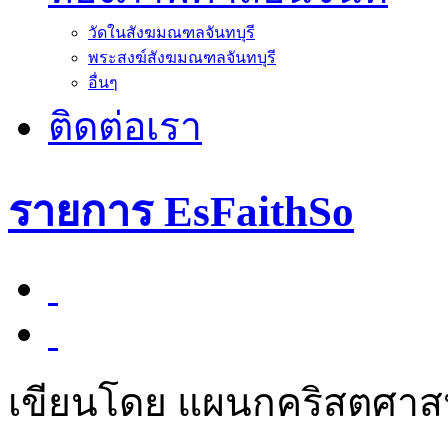
วัดในสังฆมณฑลจันทบุรี
พระสงฆ์สังฆมณฑลจันทบุรี
อื่นๆ
ติดต่อเรา
รายการ EsFaithSo
เขียนโดย แผนกคริสตศา