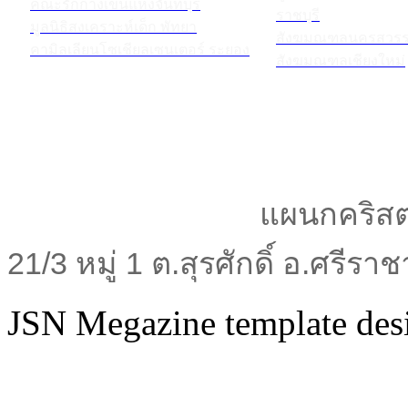
คณะรักกางเขนแห่งจันทบุรี
ราชบุรี
มูลนิธิสงเคราะห์เด็ก พัทยา
สังฆมณฑลนครสวรร
คามิลเลียนโซเชียลเซนเตอร์ ระยอง
สังฆมณฑลเชียงใหม่
แผนกคริสต
21/3 หมู่ 1 ต.สุรศักดิ์ อ.ศรีร
JSN Megazine template de