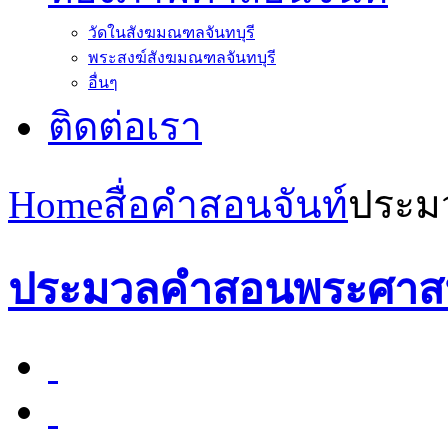
วัดในสังฆมณฑลจันทบุรี
พระสงฆ์สังฆมณฑลจันทบุรี
อื่นๆ
ติดต่อเรา
Home
สื่อคำสอนจันท์
ประม
ประมวลคำสอนพระศาสน